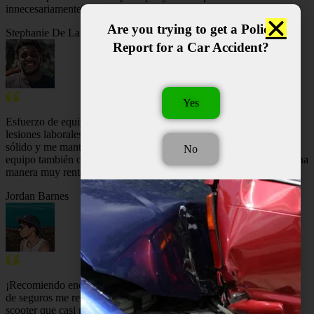
innecesariamente.
Are you trying to get a Police
Stephanie De La Cruz
Report for a Car Accident?
Yes
Esfuerzo de equipo serio de todo el personal para que mi caso de
lesiones laborales se resuelva rápidamente. Construyeron un caso
sólido y me mantuvieron informado durante todo el tiempo. Este
No
equipo también cumplió en dos ocasiones anteriores y lo hizo de una
manera muy rentable.
¡Un cliente fiel de por vida, gracias!
Jordan Barnes
¡Recomiendo encarecidamente HURT-511! Cuando las compañías
de seguros me rechazaron después de un aterrador accidente de
scooter que casi me mata, ¡un abogado de HURT-511 se quedó y