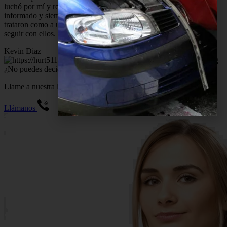
luchó por mí y recuperó toda la póliza! Su personal está bien
informado y siempre disponible para responder mis preguntas. Me
trataron como a uno de los suyos y tomé la decisión correcta de
seguir con ellos. ¡Muchas gracias!
Kevin Diaz
¿No puedes decidir qué es lo mejor para ti?
Llame a nuestra línea de ayuda 24 x 7 para discutir su caso ahora.
Llámanos