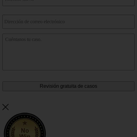
Correo
electrónico
*
Cuéntenos
sobre
su
accidente