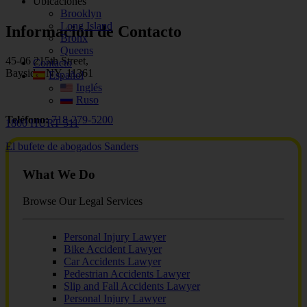
Ubicaciones
Brooklyn
Long Island
Información de Contacto
Bronx
Queens
45-06 215th Street,
Contacto
Bayside, NY, 11361
Español
Inglés
Ruso
Teléfono:
718-279-5200
1800 HURT 511
El bufete de abogados Sanders
What We Do
Browse Our Legal Services
Personal Injury Lawyer
Bike Accident Lawyer
Car Accidents Lawyer
Pedestrian Accidents Lawyer
Slip and Fall Accidents Lawyer
Personal Injury Lawyer