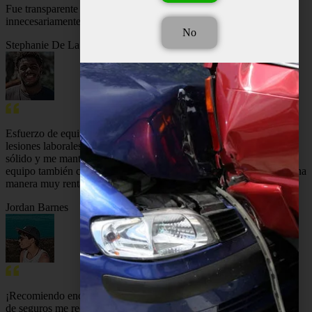
Fue transparente desde el principio y no complicó las cosas
innecesariamente.
No
Stephanie De La Cruz
Esfuerzo de equipo serio de todo el personal para que mi caso de
lesiones laborales se resuelva rápidamente. Construyeron un caso
sólido y me mantuvieron informado durante todo el tiempo. Este
equipo también cumplió en dos ocasiones anteriores y lo hizo de una
manera muy rentable.
¡Un cliente fiel de por vida, gracias!
Jordan Barnes
¡Recomiendo encarecidamente HURT-511! Cuando las compañías
de seguros me rechazaron después de un aterrador accidente de