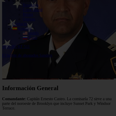
Ubicaciones
Brooklyn
Long Island
Bronx
Queens
Contacto
Español
Inglés
Ruso
1800 HURT 511
El bufete de abogados Sanders
Información General
Comandante
: Capitán Ernesto Castro. La comisaría 72 sirve a una
parte del noroeste de Brooklyn que incluye Sunset Park y Windsor
Terrace.