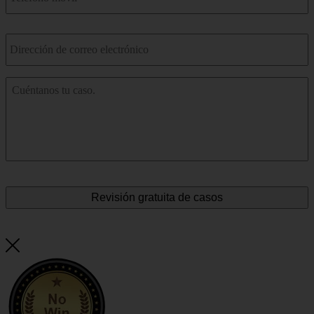
Correo
electrónico
*
Cuéntenos
sobre
su
accidente