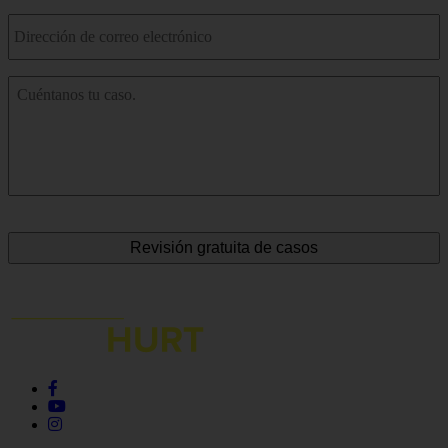
Correo
electrónico
*
Cuéntenos
sobre
su
accidente